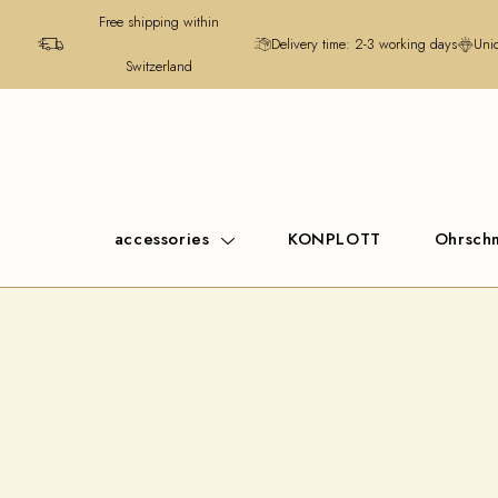
Free shipping within
Delivery time: 2-3 working days
Uniq
Switzerland
accessories
KONPLOTT
Ohrsc