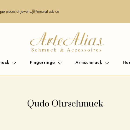
ue pieces of jewelry
Personal advice
hmuck
Fingerringe
Armschmuck
He
Qudo Ohrschmuck