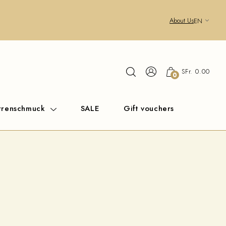
About Us
EN
SFr. 0.00
0
rrenschmuck
SALE
Gift vouchers