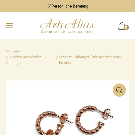
Persönliche Beratung
0
Startseite
Kreolen mit Wechsel-
Wechsel-Anhänger Perle mit oder ohne
Anhänger
Kreolen