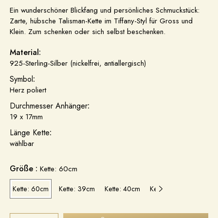
Ein wunderschöner Blickfang und persönliches Schmuckstück:
Zarte, hübsche Talisman-Kette im Tiffany-Styl für Gross und
Klein. Zum schenken oder sich selbst beschenken
.
Material:
925-Sterling-Silber (nickelfrei, antiallergisch)
Symbol
:
Herz poliert
Durchmesser Anhänger
:
19 x 17mm
Länge Kette
:
wählbar
Größe :
Kette: 60cm
Kette: 60cm
Kette: 39cm
Kette: 40cm
Kette: 42cm
Kette: 