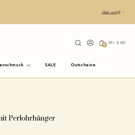
Über uns
DE
SFr. 0.00
0
renschmuck
SALE
Gutscheine
mit Perlohrhänger