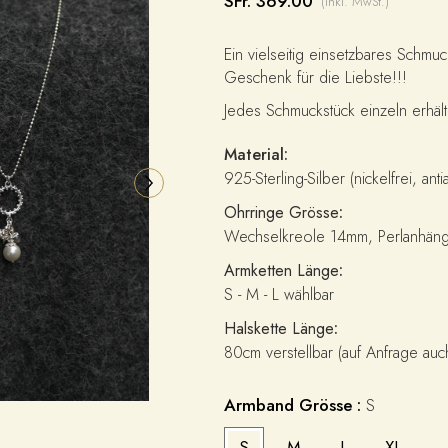
SFr. 369.00
(inkl. MwSt.)
Ein vielseitig einsetzbares Schmuc
Geschenk für die Liebste!!!
Jedes Schmuckstück einzeln erhältl
Material:
925-Sterling-Silber (nickelfrei, an
Ohrringe Grösse
:
Wechselkreole 14mm, Perlanhäng
Armketten Länge
:
S - M - L wählbar
Halskette Länge
:
80cm verstellbar (auf Anfrage auc
Armband Grösse :
S
S
M
L
XL