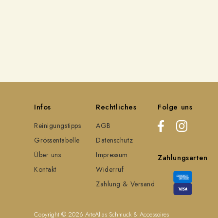
Infos
Rechtliches
Folge uns
Reinigungstipps
AGB
Grössentabelle
Datenschutz
Über uns
Impressum
Zahlungsarten
Kontakt
Widerruf
Zahlung & Versand
Copyright © 2026
ArteAlias Schmuck & Accessoires