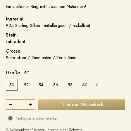
Ein zierlicher Ring mit hübschem Naturstein!
Material:
925-Sterling-Silber (antiallergisch / nickelfrei)
Stein:
Labradorit
Grösse
:
9mm oben / 2mm unten / Perle 5mm
Größe :
50
50
52
54
56
58
60
In den Warenkorb
Verfügbar & sofort lieferbar
Kostenloser Versand innerhalb der Schweiz