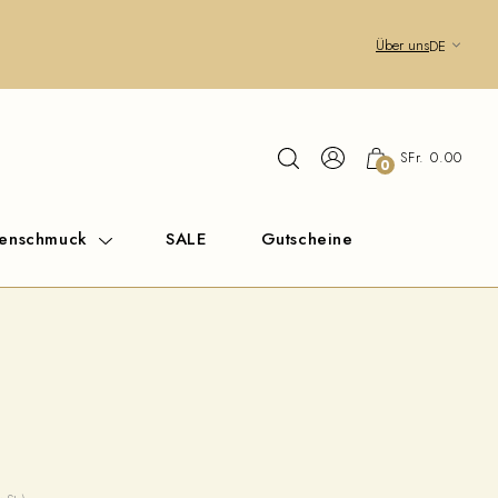
Über uns
DE
SFr. 0.00
0
renschmuck
SALE
Gutscheine