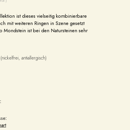
wSt.)
lektion ist dieses vielseitig kombinierbare
auch mit weiteren Ringen in Szene gesetzt
 Mondstein ist bei den Natursteinen sehr
ickelfrei, antiallergisch)
:
sse
:
hart