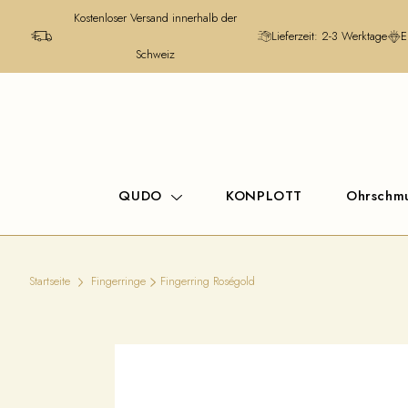
Kostenloser Versand innerhalb der
Lieferzeit: 2-3 Werktage
E
Schweiz
QUDO
KONPLOTT
Ohrschm
Startseite
Fingerringe
Fingerring Roségold