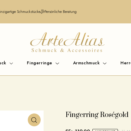
inzigartige Schmuckstücke
Persönliche Beratung
uck
Fingerringe
Armschmuck
Her
Fingerring Roségold