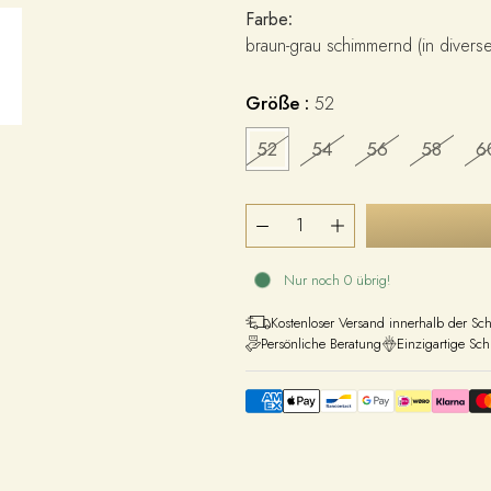
Farbe
:
braun-grau schimmernd (in diverse
Größe :
52
52
54
56
58
6
Nur noch 0 übrig!
Kostenloser Versand innerhalb der Sc
Persönliche Beratung
Einzigartige Sc