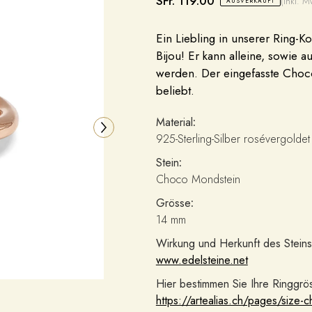
SFr. 119.00
(inkl. M
AUSVERKAUFT
Ein Liebling in unserer Ring-Kol
Bijou! Er kann alleine, sowie 
werden. Der eingefasste Choco
beliebt.
Material
:
925-Sterling-Silber rosévergoldet (n
Stein
:
Choco Mondstein
Grösse
:
14 mm
Wirkung und Herkunft des Steins
www.edelsteine.net
Hier bestimmen Sie Ihre Ringgrö
https://artealias.ch/pages/size-c