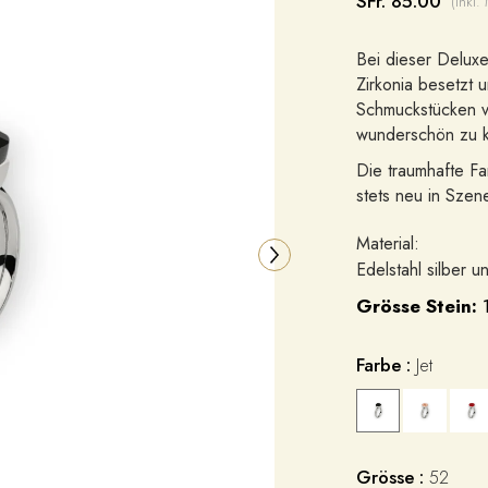
SFr. 85.00
(inkl.
Bei dieser Deluxe 
Zirkonia besetzt u
Schmuckstücken v
wunderschön zu k
Die traumhafte Fa
stets neu in Szen
Material:
Edelstahl silber un
Grösse Stein:
Farbe :
Jet
Grösse :
52