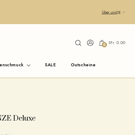
Über uns
DE
SFr. 0.00
0
renschmuck
SALE
Gutscheine
NZE Deluxe