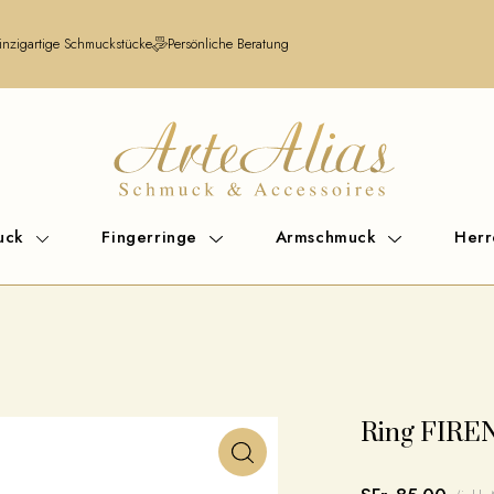
inzigartige Schmuckstücke
Persönliche Beratung
uck
Fingerringe
Armschmuck
Her
Ring FIRE