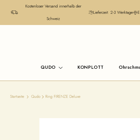
Kostenloser Versand innerhalb der
Lieferzeit: 2-3 Werktage
E
Schweiz
QUDO
KONPLOTT
Ohrschm
Startseite
Qudo
Ring FIRENZE Deluxe