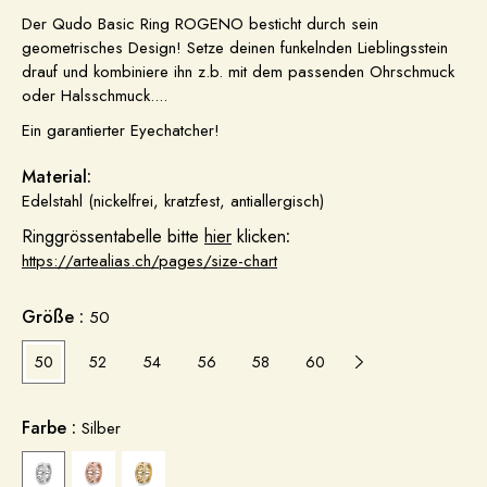
Der Qudo Basic Ring ROGENO besticht durch sein
geometrisches Design! Setze deinen funkelnden Lieblingsstein
drauf und kombiniere ihn z.b. mit dem passenden Ohrschmuck
oder Halsschmuck....
Ein garantierter Eyechatcher!
Material:
Edelstahl (nickelfrei, kratzfest, antiallergisch)
Ringgrössentabelle bitte
hier
klicken
:
https://artealias.ch/pages/size-chart
Größe :
50
50
52
54
56
58
60
62
Farbe :
Silber