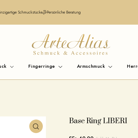
inzigartige Schmuckstücke
Persönliche Beratung
uck
Fingerringe
Armschmuck
Her
Base Ring LIBERI