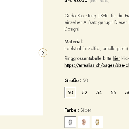
SFr. 40.00
(inkl. MwSt.)
Qudo Basic Ring LIBERI: für die Fr
einzelner Aufsatz genügt! Dieser 
Design!
Material:
Edelstahl (nickelfrei, antiallergisch)
Ringgrössentabelle bitte
hier
klic
https://artealias.ch/pages/size-c
Größe :
50
50
52
54
56
5
Farbe :
Silber