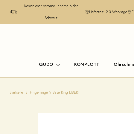
Kostenloser Versand innerhalb der
Lieferzeit: 2-3 Werktage
E
Schweiz
QUDO
KONPLOTT
Ohrschm
Startseite
Fingerringe
Base Ring LIBERI