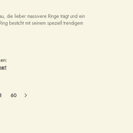
au, die lieber massivere Ringe trägt und ein
Ring besticht mit seinem speziell trendigem
ken
:
hart
8
60
62