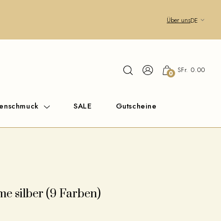
Über uns
DE
SFr. 0.00
0
renschmuck
SALE
Gutscheine
e silber (9 Farben)