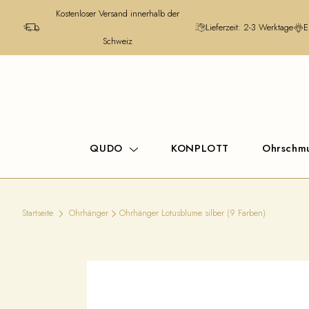
Kostenloser Versand innerhalb der
Lieferzeit: 2-3 Werktage
E
Schweiz
QUDO
KONPLOTT
Ohrschm
Startseite
Ohrhänger
Ohrhänger Lotusblume silber (9 Farben)