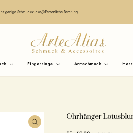
inzigartige Schmuckstücke
Persönliche Beratung
uck
Fingerringe
Armschmuck
Her
Ohrhänger Lotusblum