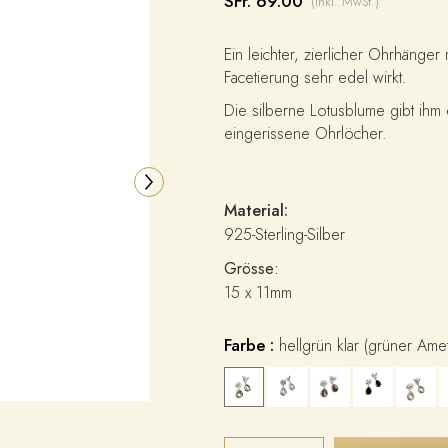
SFr. 69.00
(inkl. MwSt.)
Ein leichter, zierlicher Ohrhänger
Facetierung sehr edel wirkt.
Die silberne Lotusblume gibt ihm
eingerissene Ohrlöcher.
Material:
925-Sterling-Silber
Grösse:
15 x 11mm
Farbe :
hellgrün klar (grüner Ame