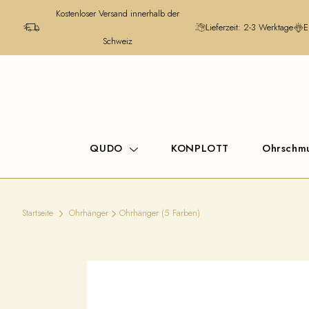
Kostenloser Versand innerhalb der
Lieferzeit: 2-3 Werktage
E
Schweiz
QUDO
KONPLOTT
Ohrschm
Startseite
Ohrhänger
Ohrhänger (5 Farben)