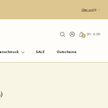
Über uns
DE
SFr. 0.00
0
renschmuck
SALE
Gutscheine
)