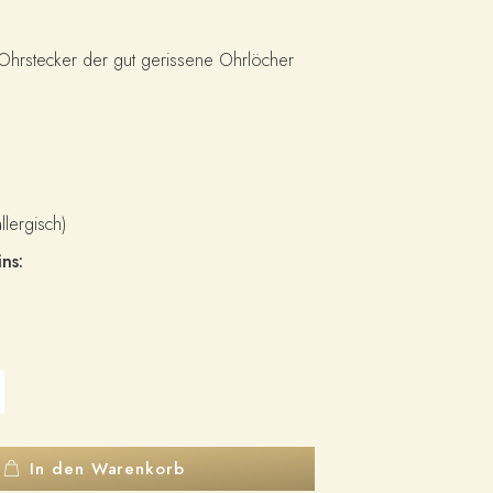
r Ohrstecker der gut gerissene Ohrlöcher
allergisch)
ns:
In den Warenkorb