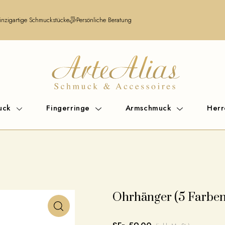
inzigartige Schmuckstücke
Persönliche Beratung
uck
Fingerringe
Armschmuck
Her
Ohrhänger (5 Farben