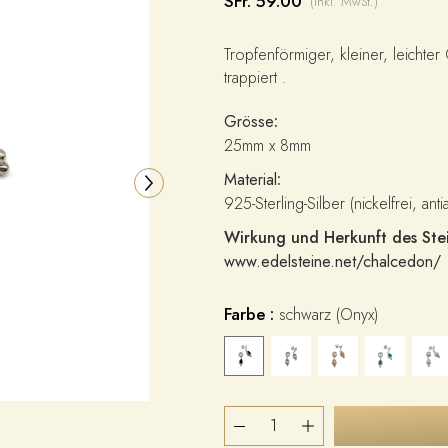
SFr. 59.00
(inkl. MwSt.)
Tropfenförmiger, kleiner, leichte
trappiert .
Grösse
:
25mm x 8mm
Material
:
925-Sterling-Silber (nickelfrei, anti
Wirkung und Herkunft des Stei
www.edelsteine.net/chalcedon/
Farbe :
schwarz (Onyx)