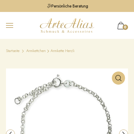
Persönliche Beratung
0
Startseite
Armkettchen
Armkette Herzli