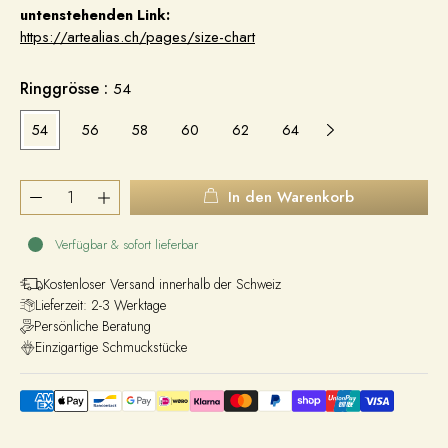
untenstehenden Link:
https://artealias.ch/pages/size-chart
Ringgrösse :
54
54
56
58
60
62
64
66
In den Warenkorb
Verfügbar & sofort lieferbar
Kostenloser Versand innerhalb der Schweiz
Lieferzeit: 2-3 Werktage
Persönliche Beratung
Einzigartige Schmuckstücke