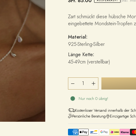
SFr. 85.00
(inkl. Mw
AUSVERKAUFT
Zart schmückt diese hübsche Mond
eingebettete Mondstein-Tropfen zi
Material:
925-Sterling-Silber
Länge Kette
:
45-49cm (verstellbar)
Nur noch 0 übrig!
Kostenloser Versand innerhalb der Sc
Persönliche Beratung
Einzigartige Sc