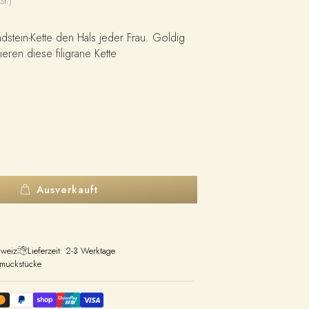
St.)
stein-Kette den Hals jeder Frau. Goldig
eren diese filigrane Kette
Ausverkauft
hweiz
Lieferzeit: 2-3 Werktage
hmuckstücke