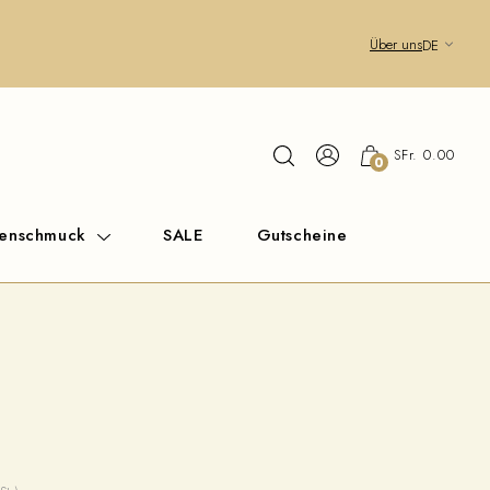
Über uns
DE
SFr. 0.00
0
renschmuck
SALE
Gutscheine