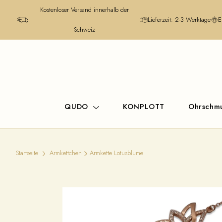
Kostenloser Versand innerhalb der
Lieferzeit: 2-3 Werktage
E
Schweiz
QUDO
KONPLOTT
Ohrschm
Startseite
Armkettchen
Armkette Lotusblume