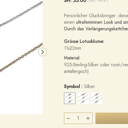
SFr. 35.00
(inkl. MwSt.)
Persönlicher Glücksbringer: dies
einen
ultrafemininen Look und si
Durch das Verlängerungskettchen
Grösse Lotusblume:
11x22mm
Material
:
925-Sterling-Silber oder rosé-/ver
antiallergisch)
Symbol :
Silber