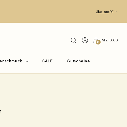
Über uns
DE
SFr. 0.00
0
renschmuck
SALE
Gutscheine
e