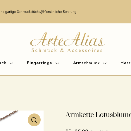
inzigartige Schmuckstücke
Persönliche Beratung
uck
Fingerringe
Armschmuck
Her
Armkette Lotusblum