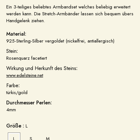
Ein 3-teiliges beliebtes Armbandset welches beliebig erweitert
werden kann. Die Stretch-Armbänder lassen sich bequem übers
Handgelenk ziehen.
Material:
925-Sterling-Silber vergoldet (nickelfrei, antiallergisch)
Stein
:
Rosenquarz facetiert
Wirkung und Herkunft des Steins
:
www.edelsteine.net
Farbe
:
türkis/gold
Durchmesser Perlen:
4mm
Größe :
L
L
S
M