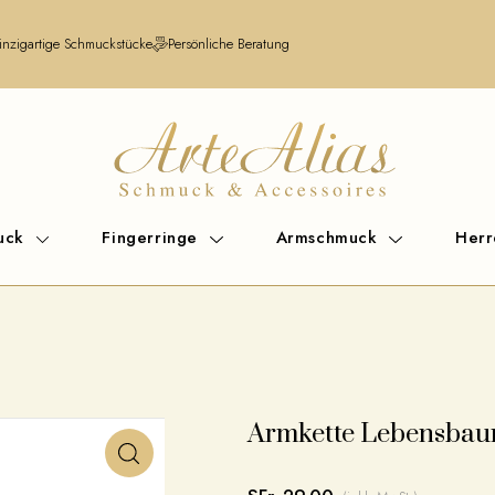
inzigartige Schmuckstücke
Persönliche Beratung
uck
Fingerringe
Armschmuck
Her
Armkette Lebensba