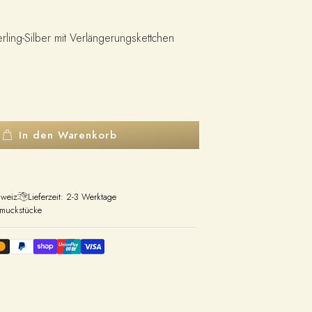
ling-Silber mit Verlängerungskettchen
In den Warenkorb
hweiz
Lieferzeit: 2-3 Werktage
hmuckstücke