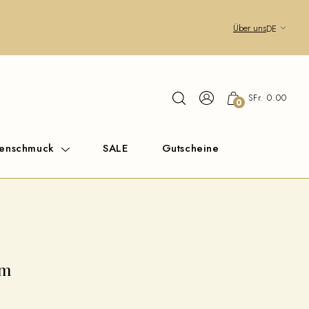
Über uns
DE
SFr. 0.00
0
renschmuck
SALE
Gutscheine
um