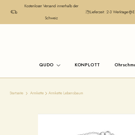
Kostenloser Versand innerhalb der
Lieferzeit: 2-3 Werktage
E
Schweiz
QUDO
KONPLOTT
Ohrschm
Startseite
Armkette
Armkette Lebensbaum